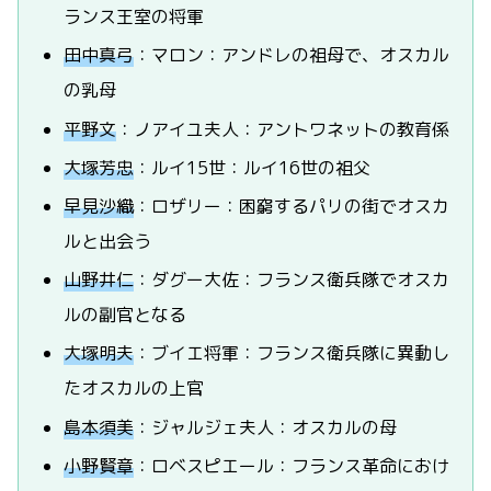
ランス王室の将軍
田中真弓
：マロン：アンドレの祖母で、オスカル
の乳母
平野文
：ノアイユ夫人：アントワネットの教育係
大塚芳忠
：ルイ15世：ルイ16世の祖父
早見沙織
：ロザリー：困窮するパリの街でオスカ
ルと出会う
山野井仁
：ダグー大佐：フランス衛兵隊でオスカ
ルの副官となる
大塚明夫
：ブイエ将軍：フランス衛兵隊に異動し
たオスカルの上官
島本須美
：ジャルジェ夫人：オスカルの母
小野賢章
：ロベスピエール：フランス革命におけ