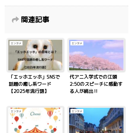
関連記事
エンタメ
エンタメ
「エッホエッホ」SNSで
代アニ入学式での江頭
話題の癒し系ワード
2:50のスピーチに感動す
【2025年流行語】
る人が続出‼
エンタメ
エンタメ