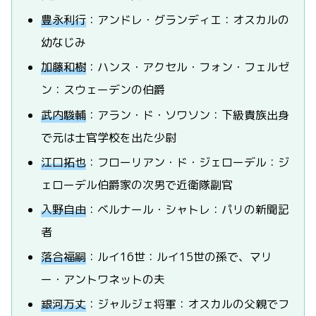
豊永利行
：アンドレ・グランディエ：オスカルの
幼なじみ
加藤和樹
：ハンス・アクセル・フォン・フェルゼ
ン：スウェーデンの伯爵
武内駿輔
：アラン・ド・ソワソン：下級貴族出身
で元は士官学校を出た少尉
江口拓也
：フローリアン・ド・ジェローデル：ジ
ェローデル伯爵家の次男で近衛隊副官
入野自由
：ベルナール・シャトレ：パリの新聞記
者
落合福嗣
：ルイ16世：ルイ15世の孫で、マリ
ー・アントワネットの夫
銀河万丈
：ジャルジェ将軍：オスカルの父親でフ