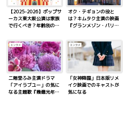
【2025-2026】ポップサ
オク・テギョンの役と
ーカス東大阪公演は家族
は？キムタク主演の映画
で行くべき？年齢別の反
『グランメゾン・パリ』
応・口コミ・おすすめ席
で日本映画デビュー
エンタメ
エンタメ
二階堂ふみ主演ドラマ
「女神降臨」日本版リメ
「アイラブユー」の気に
イク映画でのキャストが
なる主題歌『幾億光年』
気になる
を歌っているOmoinotake
を知りたい!