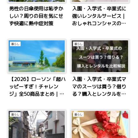
男性の日傘使用は恥ずか
入園・入学式・卒業式に
しい？周りの目を気にせ
強いレンタルサービス｜
ず快適に熱中症対策
おしゃれコンシャスの特
徴と評判
暮らし
暮らし
【2026】ローソン「超ハ
入園・入学式・卒業式マ
ッピーすぎ！チャレン
マのスーツは買う？借り
ジ」全50商品まとめ｜盛
る？購入とレンタルを比
りすぎ・合わせすぎ発売
較解説
日一覧
暮らし
暮らし