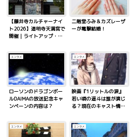
【藤井寺カルチャーナイ
二階堂ふみ＆カズレーザ
ト2026】道明寺天満宮で
ーが電撃結婚！
開催｜ライトアップ・ス
カイランタン・アクセス
まとめ
エンタメ
エンタメ
ローソンのドラゴンボー
映画『1リットルの涙』
ルDAIMAの放送記念キャ
若い頃の遥斗は誰が演じ
ンペーンの内容は？
る？現在のキャスト情報
と回想シーンの可能性
エンタメ
エンタメ