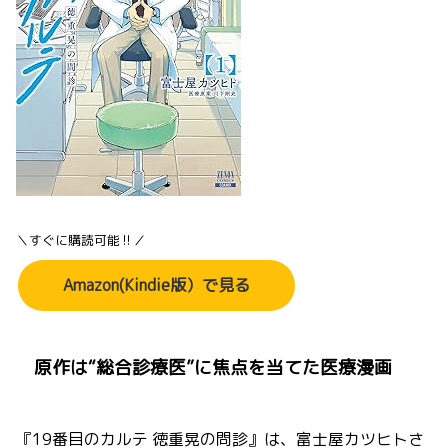
＼すぐに購読可能‼／
Amazon(Kindie版）で見る
原作は“総合診療医”に焦点を当てた医療漫画
『19番目のカルテ 徳重晃の問診』は、富士屋カツヒトさ