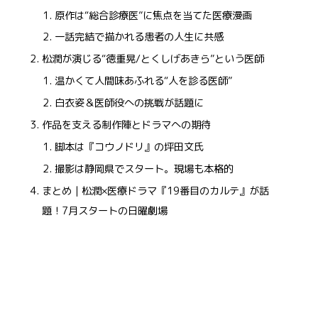
原作は“総合診療医”に焦点を当てた医療漫画
一話完結で描かれる患者の人生に共感
松潤が演じる“徳重晃/とくしげあきら”という医師
温かくて人間味あふれる“人を診る医師”
白衣姿＆医師役への挑戦が話題に
作品を支える制作陣とドラマへの期待
脚本は『コウノドリ』の坪田文氏
撮影は静岡県でスタート。現場も本格的
まとめ｜松潤×医療ドラマ『19番目のカルテ』が話
題！7月スタートの日曜劇場