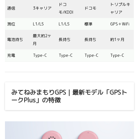
ドコ
トリプルキ
通信
3キャリア
ドコモ
モ/KDDI
ャリア
測位
L1/L5
L1/L5
標準
GPS＋WiFi
最大約2ヶ
電池持ち
長持ち
長持ち
約1ヶ月
月
充電
Type-C
Type-C
Type-C
Type-C
みてねみまもりGPS｜最新モデル「GPSト
ークPlus」の特徴