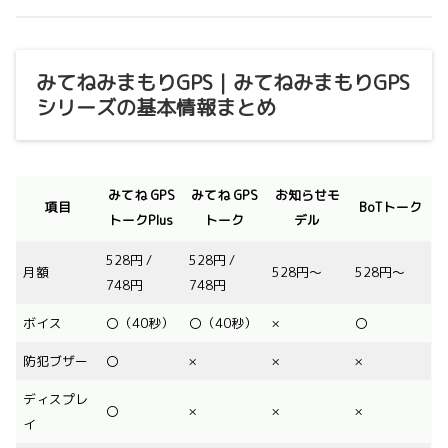
みてねみまもりGPS｜みてねみまもりGPS
シリーズの基本情報まとめ
みてね GPS
みてね GPS
お知らせモ
項目
BoTトーク
トークPlus
トーク
デル
528円 /
528円 /
月額
528円〜
528円〜
748円
748円
ボイス
〇（40秒）
〇（40秒）
×
〇
防犯ブザー
〇
×
×
×
ディスプレ
〇
×
×
×
イ