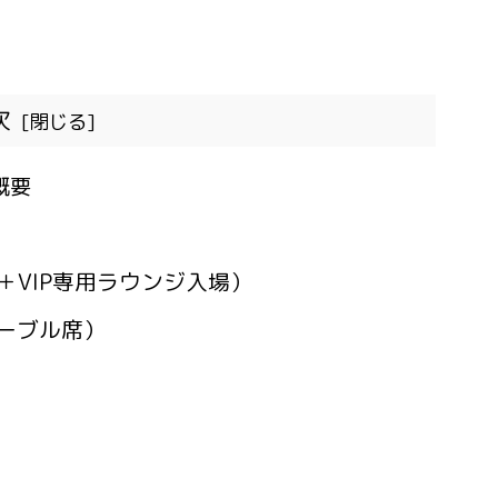
次
概要
席＋VIP専用ラウンジ入場）
テーブル席）