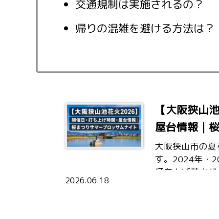
交通規制は実施されるの？
帰りの混雑を避ける方法は？
【大阪狭山池
屋台情報｜
大阪狭山市の夏
す。2024年・
打ち上げ花火が
2026.06.18
ばれている狭山
賑わいます。…