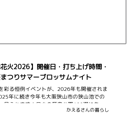
花火2026】開催日・打ち上げ時間・
桜まつりサマーブロッサムナイト
を彩る恒例イベントが、2026年も開催されま
2025年に続き今年も大阪狭山市の狭山池での
、見られます！日本の歴史公園100選にも選
かえるさんの暮らし
池公園は、春には桜の名所として多くの人で