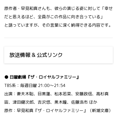
原作者・早見和真さんも、彼らの演じる姿に対して「幸せ
だと思えるほど、全員がこの作品に向き合っている」
と語っていますが、その言葉に深く納得できる内容です。
放送情報 & 公式リンク
● 日曜劇場『ザ・ロイヤルファミリー』
TBS系：毎週日曜 21:00〜21:54
出演：妻夫木聡、目黒蓮、松本若菜、安藤政信、高杉真
宙、津田健次郎、吉沢悠、黒木瞳、佐藤浩市 ほか
原作：早見和真『ザ・ロイヤルファミリー』（新潮文庫）