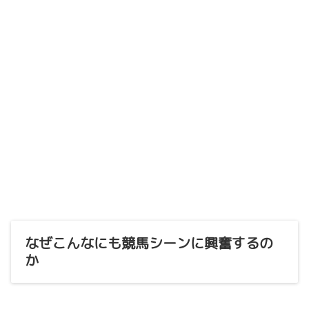
なぜこんなにも競馬シーンに興奮するの
か