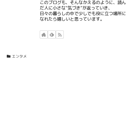
このブログも、そんなかえるのように、読ん
だ人に小さな“気づき”が返っていき、
日々の暮らしの中で少しでも役に立つ場所に
なれたら嬉しいと思っています。
エンタメ