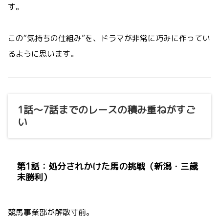
す。
この“気持ちの仕組み”を、ドラマが非常に巧みに作ってい
るように思います。
1話〜7話までのレースの積み重ねがすご
い
第1話：処分されかけた馬の挑戦（新潟・三歳
未勝利）
競馬事業部が解散寸前。