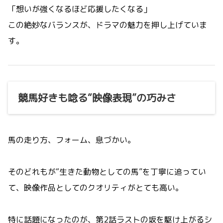
「想いが強くなるほど応援したくなる」
この絶妙なバランスが、ドラマの魅力を押し上げていま
す。
競馬好きも唸る“映像表現”の巧みさ
馬の走り方、フォーム、息づかい。
そのどれもが“生きた動物としての馬”を丁寧に追ってい
て、映像作品としてのクオリティがとても高い。
特に話題になったのが、第2話ラストの坂を駆け上がるシ