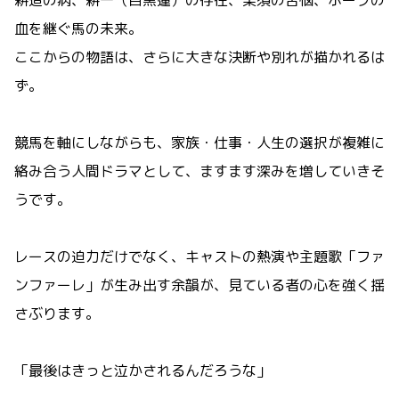
耕造の病、耕一（目黒蓮）の存在、栗須の苦悩、ホープの
血を継ぐ馬の未来。
ここからの物語は、さらに大きな決断や別れが描かれるは
ず。
競馬を軸にしながらも、家族・仕事・人生の選択が複雑に
絡み合う人間ドラマとして、ますます深みを増していきそ
うです。
レースの迫力だけでなく、キャストの熱演や主題歌「ファ
ンファーレ」が生み出す余韻が、見ている者の心を強く揺
さぶります。
「最後はきっと泣かされるんだろうな」