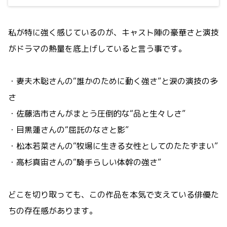
私が特に強く感じているのが、キャスト陣の豪華さと演技
がドラマの熱量を底上げしていると言う事です。
・妻夫木聡さんの“誰かのために動く強さ”と涙の演技の多
さ
・佐藤浩市さんがまとう圧倒的な“品と生々しさ”
・目黒蓮さんの“屈託のなさと影”
・松本若菜さんの“牧場に生きる女性としてのたたずまい”
・高杉真宙さんの“騎手らしい体幹の強さ”
どこを切り取っても、この作品を本気で支えている俳優た
ちの存在感があります。