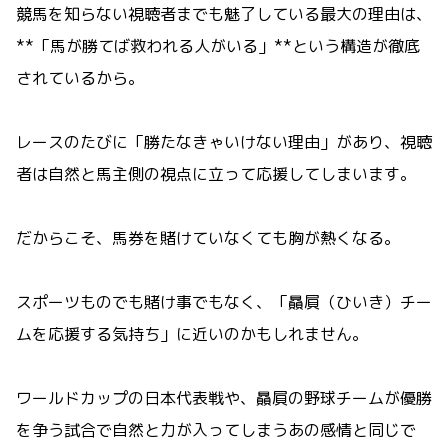
競馬を知らない視聴者までも魅了している最大の理由は、
**「馬が勝てば救われる人がいる」**という構造が徹底
されているから。
レースのたびに「勝たなきゃいけない理由」があり、視聴
者は自然と馬主側の視点に立って応援してしまいます。
だからこそ、馬券を賭けていなくても胸が熱くなる。
スポーツものでも賭け事でもなく、「贔屓（ひいき）チー
ムを応援する気持ち」に近いのかもしれません。
ワールドカップの日本代表戦や、贔屓の野球チームが優勝
を争う試合で自然と力が入ってしまうあの感情と同じで