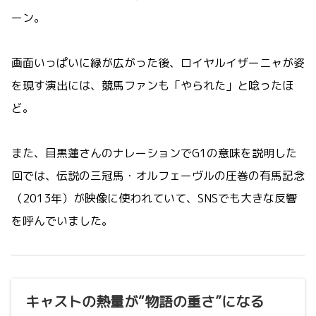
ーン。
画面いっぱいに緑が広がった後、ロイヤルイザーニャが姿
を現す演出には、競馬ファンも「やられた」と唸ったほ
ど。
また、目黒蓮さんのナレーションでG1の意味を説明した
回では、伝説の三冠馬・オルフェーヴルの圧巻の有馬記念
（2013年）が映像に使われていて、SNSでも大きな反響
を呼んでいました。
キャストの熱量が“物語の重さ”になる