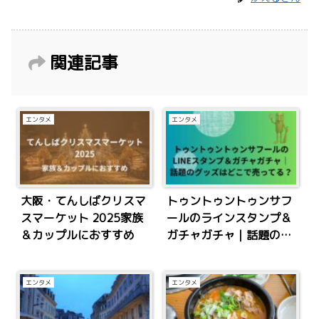
関連記事
エンタメ
エンタメ
大阪・てんしばクリスマ
トゥントゥントゥンサフ
スマーケット 2025家族
ールのラインスタンプ＆
＆カップルにおすすめ
ガチャガチャ｜話題のグ
ッズはどこで売ってる？
エンタメ
エンタメ