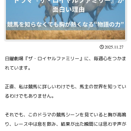
2025.11.27
日曜劇場『ザ・ロイヤルファミリー』に、毎週心をつかま
れています。
正直、私は競馬に詳しいわけでも、馬主の世界を知ってい
るわけでもありません。
それでも、このドラマの競馬シーンを見ていると胸が高鳴
り、レース中は息を飲み、結果が出た瞬間には思わず声が