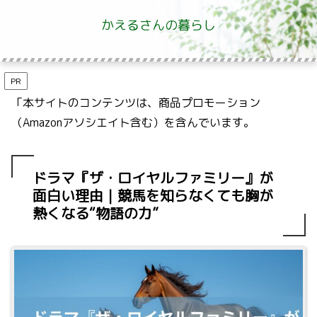
かえるさんの暮らし
PR
「本サイトのコンテンツは、商品プロモーション
（Amazonアソシエイト含む）を含んでいます。
ドラマ『ザ・ロイヤルファミリー』が
面白い理由｜競馬を知らなくても胸が
熱くなる“物語の力”