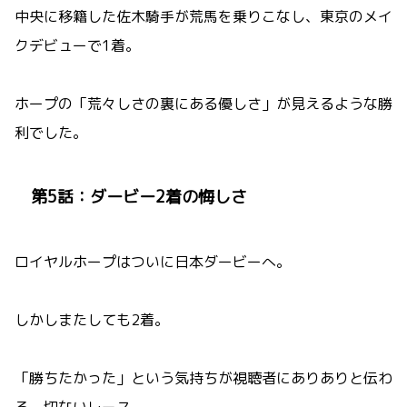
中央に移籍した佐木騎手が荒馬を乗りこなし、東京のメイ
クデビューで1着。
ホープの「荒々しさの裏にある優しさ」が見えるような勝
利でした。
第5話：ダービー2着の悔しさ
ロイヤルホープはついに日本ダービーへ。
しかしまたしても2着。
「勝ちたかった」という気持ちが視聴者にありありと伝わ