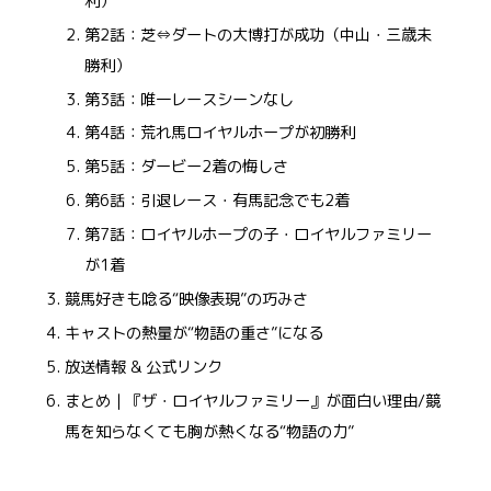
利）
第2話：芝⇔ダートの大博打が成功（中山・三歳未
勝利）
第3話：唯一レースシーンなし
第4話：荒れ馬ロイヤルホープが初勝利
第5話：ダービー2着の悔しさ
第6話：引退レース・有馬記念でも2着
第7話：ロイヤルホープの子・ロイヤルファミリー
が1着
競馬好きも唸る“映像表現”の巧みさ
キャストの熱量が“物語の重さ”になる
放送情報 & 公式リンク
まとめ｜『ザ・ロイヤルファミリー』が面白い理由/競
馬を知らなくても胸が熱くなる“物語の力”